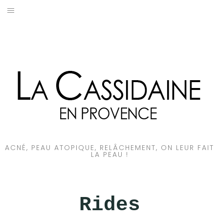
Aller
au
ACNÉ
contenu
PEAU ATOPIQUE
VIEILLISSEMENT CUTANÉ
LAIT D’ÂNESSE
ACNÉ, PEAU ATOPIQUE, RELÂCHEMENT, ON LEUR FAIT
LA PEAU !
Rides